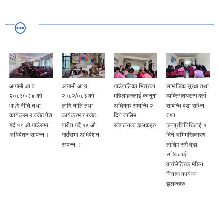
आगामी आ.व
आगामी आ.व
गाउँपालिका भित्रका
सामाजिक सुरक्षा तथा
२०८३/०८४ को
२०८२/०८३ को
महिलाहरुलाई कानुनी
व्यक्तिगतघटना दर्ता
लागि नीति तथा
लागि नीति तथा
अधिकार सम्बन्धि २
सम्बन्धि वडा सचिन
कार्यक्रम र बजेट पेश
कार्यक्रम र बजेट
दिने तालिम
तथा
गर्दै १९ औ गाउँसभा
पारीत गर्दै १७ औ
संचालनका झलकहरु
जनप्रतिनिधिलाई १
अधिवेशन सम्पन्न ।
गाउँसभा अधिवेशन
दिने अभिमुखिकारण
सम्पन्न ।
तालिम संगै वडा
सचिवलाई
वायोमेट्रिक मेसिन
वितरण कार्यका
झलकहरु