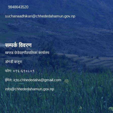
9848643520
suchanaadhikari@chhededahamun.gov.np
सम्पर्क विवरण
खप्तड छेडेदहगाँउपालिका कार्यालय
डोगडी बाजुरा
फोन: ०९६-६९०८०१
ईमेल:
icto.chhededaha@gmail.com
info@chhededahamun.gov.np