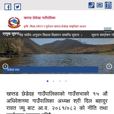
Skip to main content
खप्तड छेडेदह गाउँपालिका
कृषि ,शिक्षा,पर्यटन र पुर्वाधार खप्तड छेडेदह सम्बृदिको आधार
प्रमुख सूचना::
मा.वि. तह संधीय अनुदान शिक्षक विज्ञापन सम्बन्धि सुचना ।
सूचना सम्प्रेषण गरि दिन
गाउँपालिका भवन डोगडी
खप्तड त्रिवेणी धाम ।
छेडेदह ताल
खप्तड राष्ट्रिय निकुन्ज
खप्तड छेडेदह गाउँपालिकाको गाउँसभाको १५ औ
अधिवेशनमा गाउँपालिका अध्यक्ष श्री दिल बहादुर
रावत ज्यु बाट आ.व. २०८१/०८२ को नीति तथा