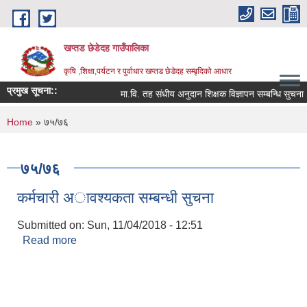
Skip to main content
खप्तड छेडेदह गाउँपालिका
कृषि ,शिक्षा,पर्यटन र पुर्वाधार खप्तड छेडेदह सम्बृदिको आधार
प्रमुख सूचना::
मा.वि. तह संधीय अनुदान शिक्षक विज्ञापन सम्बन्धि सुचना ।
You are here
Home
» ७५/७६
७५/७६
कर्मचारी अावश्यकता सम्बन्धी सुचना
Submitted on:
Sun, 11/04/2018 - 12:51
Read more
about कर्मचारी अावश्यकता सम्बन्धी सुचना