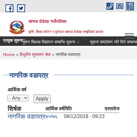
Skip to main content
खप्तड छेडेदह गाउँपालिका
कृषि ,शिक्षा,पर्यटन र पुर्वाधार खप्तड छेडेदह सम्बृदिको आधार
प्रमुख सूचना::
ह संधीय अनुदान शिक्षक विज्ञापन सम्बन्धि सुचना ।
सूचना सम्प्रेषण गरि दिने सम्बन्धमा 
You are here
Home
»
विधुतीय शुसासन सेवा
» नागरिक वडापत्र
नागरिक वडापत्र
आर्थिक वर्ष
शिर्षक
आर्थिक वर्ष
मिति
दस्तावेज
नागरिक वडापत्र
७५/७६
08/12/2018 - 09:23