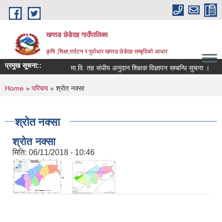
Skip to main content
खप्तड छेडेदह गाउँपालिका
कृषि ,शिक्षा,पर्यटन र पुर्वाधार खप्तड छेडेदह सम्बृदिको आधार
प्रमुख सूचना::
मा.वि. तह संधीय अनुदान शिक्षक विज्ञापन सम्बन्धि सुचना ।
सू
You are here
Home
»
परिचय
» श्रोत नक्सा
श्रोत नक्सा
श्रोत नक्सा
मिति:
06/11/2018 - 10:46
,