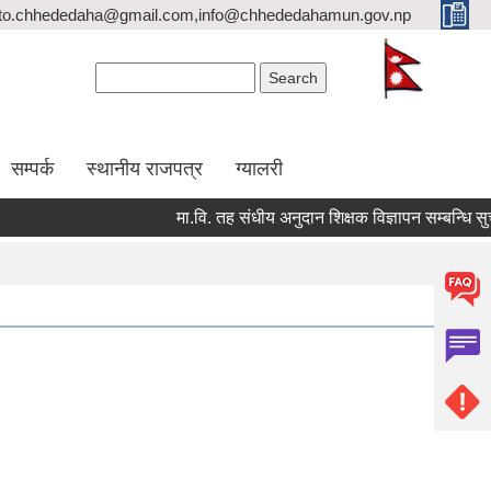
cto.chhededaha@gmail.com,info@chhededahamun.gov.np
Search form
Search
सम्पर्क
स्थानीय राजपत्र
ग्यालरी
मा.वि. तह संधीय अनुदान शिक्षक विज्ञापन सम्बन्धि सुचना