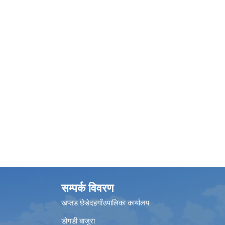
सम्पर्क विवरण
खप्तड छेडेदहगाँउपालिका कार्यालय
डोगडी बाजुरा