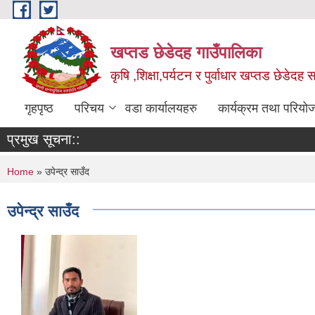
Skip to main content
खप्तड छेडेदह गाउँपालिका
कृषि ,शिक्षा,पर्यटन र पुर्वाधार खप्तड छेडेदह
गृहपृष्ठ
परिचय
वडा कार्यालयहरु
कार्यक्रम तथा परियो
प्रमुख सूचना::
You are here
Home
» उपेन्द्र साउँद
उपेन्द्र साउँद