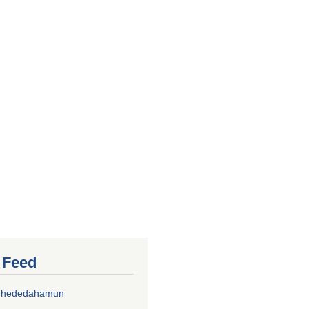
r Feed
chhededahamun