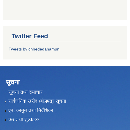
Twitter Feed
Tweets by chhededahamun
सूचना
सूचना तथा समाचार
सार्वजनिक खरीद /बोलपत्र सूचना
एन, कानुन तथा निर्देशिका
कर तथा शुल्कहरु