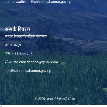
suchanaadhikari@chhededahamun.gov.np
सम्पर्क विवरण
खप्तड छेडेदहगाँउपालिका कार्यालय
डोगडी बाजुरा
फोन: ०९६-६९०८०१
ईमेल:
icto.chhededaha@gmail.com
info@chhededahamun.gov.np
© 2026 खप्तड छेडेदह गाउँपालिका