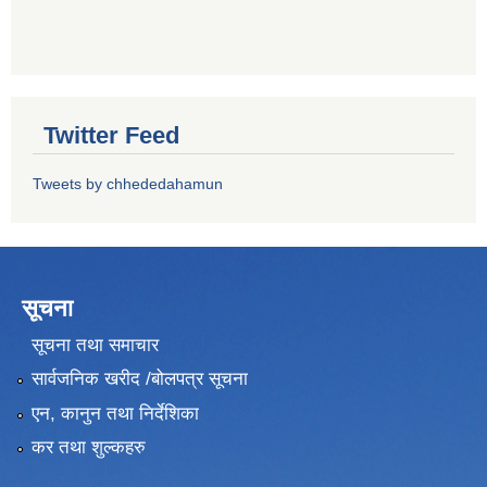
Twitter Feed
Tweets by chhededahamun
सूचना
सूचना तथा समाचार
सार्वजनिक खरीद /बोलपत्र सूचना
एन, कानुन तथा निर्देशिका
कर तथा शुल्कहरु