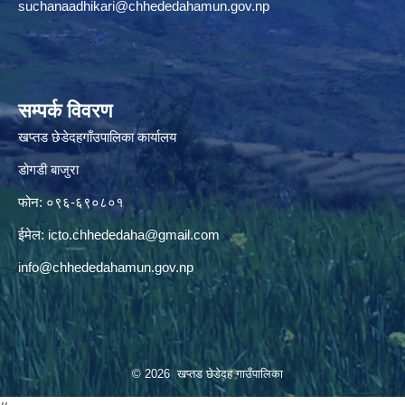
suchanaadhikari@chhededahamun.gov.np
सम्पर्क विवरण
खप्तड छेडेदहगाँउपालिका कार्यालय
डोगडी बाजुरा
फोन: ०९६-६९०८०१
ईमेल:
icto.chhededaha@gmail.com
info@chhededahamun.gov.np
© 2026 खप्तड छेडेदह गाउँपालिका