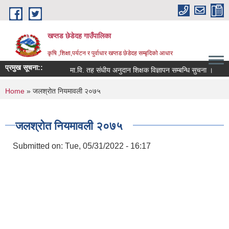
Skip to main content
खप्तड छेडेदह गाउँपालिका
कृषि ,शिक्षा,पर्यटन र पुर्वाधार खप्तड छेडेदह सम्बृदिको आधार
प्रमुख सूचना::
मा.वि. तह संधीय अनुदान शिक्षक विज्ञापन सम्बन्धि सुचना ।
सूच
You are here
Home
» जलश्रोत नियमावली २०७५
जलश्रोत नियमावली २०७५
Submitted on:
Tue, 05/31/2022 - 16:17