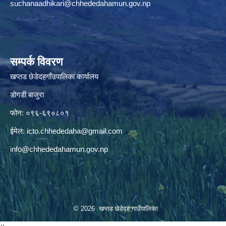
suchanaadhikari@chhededahamun.gov.np
सम्पर्क विवरण
खप्तड छेडेदहगाँउपालिका कार्यालय
डोगडी बाजुरा
फोन: ०९६-६९०८०१
ईमेल:
icto.chhededaha@gmail.com
info@chhededahamun.gov.np
© 2026 खप्तड छेडेदह गाउँपालिका