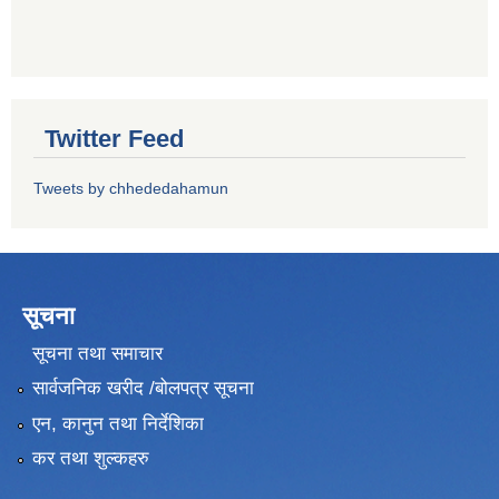
Twitter Feed
Tweets by chhededahamun
सूचना
सूचना तथा समाचार
सार्वजनिक खरीद /बोलपत्र सूचना
एन, कानुन तथा निर्देशिका
कर तथा शुल्कहरु