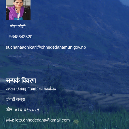
मीरा जोशी
9848643520
suchanaadhikari@chhededahamun.gov.np
सम्पर्क विवरण
खप्तड छेडेदहगाँउपालिका कार्यालय
डोगडी बाजुरा
फोन: ०९६-६९०८०१
ईमेल:
icto.chhededaha@gmail.com