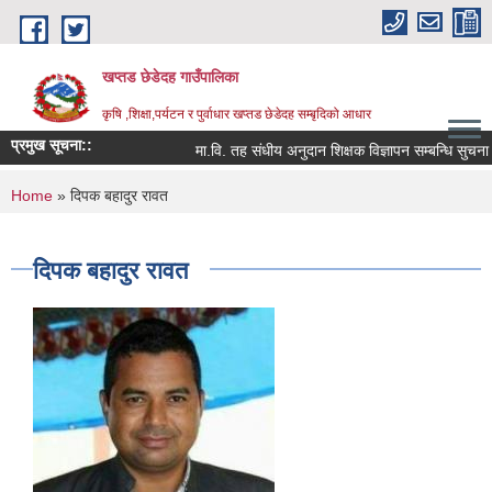
Skip to main content
खप्तड छेडेदह गाउँपालिका
कृषि ,शिक्षा,पर्यटन र पुर्वाधार खप्तड छेडेदह सम्बृदिको आधार
प्रमुख सूचना::
मा.वि. तह संधीय अनुदान शिक्षक विज्ञापन सम्बन्धि सुचना ।
You are here
Home
» दिपक बहादुर रावत
दिपक बहादुर रावत