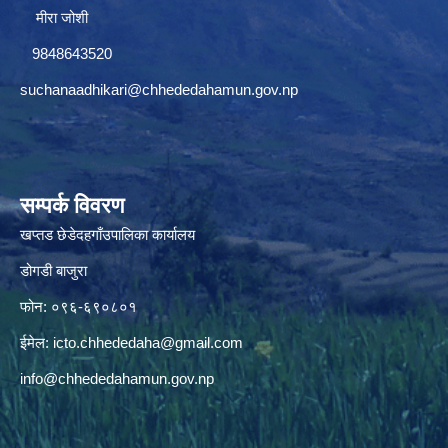
मीरा जोशी
9848643520
suchanaadhikari@chhededahamun.gov.np
सम्पर्क विवरण
खप्तड छेडेदहगाँउपालिका कार्यालय
डोगडी बाजुरा
फोन: ०९६-६९०८०१
ईमेल:
icto.chhededaha@gmail.com
info@chhededahamun.gov.np