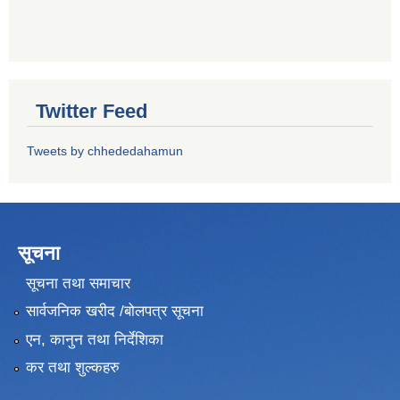
Twitter Feed
Tweets by chhededahamun
सूचना
सूचना तथा समाचार
सार्वजनिक खरीद /बोलपत्र सूचना
एन, कानुन तथा निर्देशिका
कर तथा शुल्कहरु