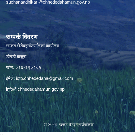
suchanaadhikari@chhededahamun.gov.np
सम्पर्क विवरण
खप्तड छेडेदहगाँउपालिका कार्यालय
डोगडी बाजुरा
फोन: ०९६-६९०८०१
ईमेल:
icto.chhededaha@gmail.com
info@chhededahamun.gov.np
© 2026 खप्तड छेडेदह गाउँपालिका