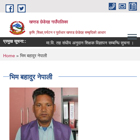
Skip to main content
खप्तड छेडेदह गाउँपालिका
कृषि ,शिक्षा,पर्यटन र पुर्वाधार खप्तड छेडेदह सम्बृदिको आधार
प्रमुख सूचना::
मा.वि. तह संधीय अनुदान शिक्षक विज्ञापन सम्बन्धि सुचना ।
स
You are here
Home
» भिम बहादुर नेपाली
भिम बहादुर नेपाली