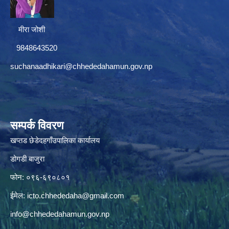
मीरा जोशी
9848643520
suchanaadhikari@chhededahamun.gov.np
सम्पर्क विवरण
खप्तड छेडेदहगाँउपालिका कार्यालय
डोगडी बाजुरा
फोन: ०९६-६९०८०१
ईमेल:
icto.chhededaha@gmail.com
info@chhededahamun.gov.np