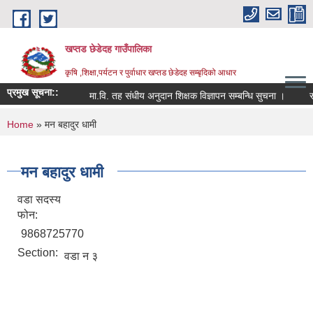
Skip to main content
खप्तड छेडेदह गाउँपालिका
कृषि ,शिक्षा,पर्यटन र पुर्वाधार खप्तड छेडेदह सम्बृदिको आधार
प्रमुख सूचना::
मा.वि. तह संधीय अनुदान शिक्षक विज्ञापन सम्बन्धि सुचना ।
सूचना
You are here
Home
» मन बहादुर धामी
मन बहादुर धामी
वडा सदस्य
फोन:
9868725770
Section:
वडा न ३