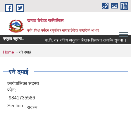
Skip to main content
खप्तड छेडेदह गाउँपालिका
कृषि ,शिक्षा,पर्यटन र पुर्वाधार खप्तड छेडेदह सम्बृदिको आधार
प्रमुख सूचना::
मा.वि. तह संधीय अनुदान शिक्षक विज्ञापन सम्बन्धि सुचना ।
You are here
Home
» रने दमाई
रने दमाई
कार्यपालिका सदस्य
फोन:
9841735586
Section:
सदस्य