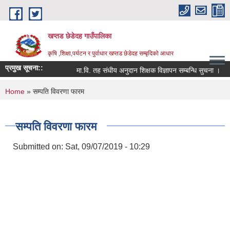
Skip to main content
खप्तड छेडेदह गाउँपालिका
कृषि ,शिक्षा,पर्यटन र पुर्वाधार खप्तड छेडेदह सम्बृदिको आधार
प्रमुख सूचना::
मा.वि. तह संधीय अनुदान शिक्षक विज्ञापन सम्बन्धि सुचना ।
स
You are here
Home
» सम्पति विवरणा फारम
सम्पति विवरणा फारम
Submitted on:
Sat, 09/07/2019 - 10:29