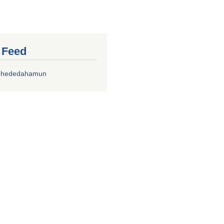
r Feed
chhededahamun