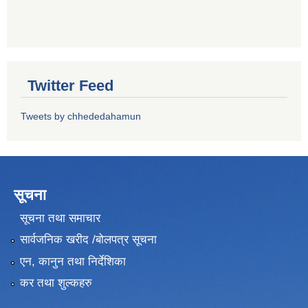
Twitter Feed
Tweets by chhededahamun
सूचना
सूचना तथा समाचार
सार्वजनिक खरीद /बोलपत्र सूचना
एन, कानुन तथा निर्देशिका
कर तथा शुल्कहरु