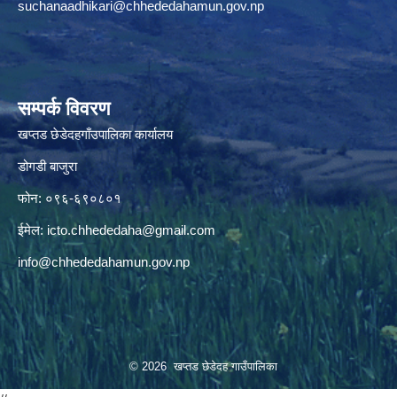
suchanaadhikari@chhededahamun.gov.np
सम्पर्क विवरण
खप्तड छेडेदहगाँउपालिका कार्यालय
डोगडी बाजुरा
फोन: ०९६-६९०८०१
ईमेल:
icto.chhededaha@gmail.com
info@chhededahamun.gov.np
© 2026 खप्तड छेडेदह गाउँपालिका