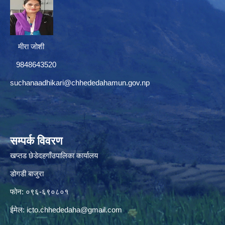
मीरा जोशी
9848643520
suchanaadhikari@chhededahamun.gov.np
सम्पर्क विवरण
खप्तड छेडेदहगाँउपालिका कार्यालय
डोगडी बाजुरा
फोन: ०९६-६९०८०१
ईमेल:
icto.chhededaha@gmail.com