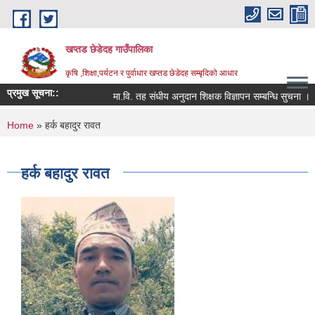
Skip to main content
खप्तड छेडेदह गाउँपालिका
कृषि ,शिक्षा,पर्यटन र पुर्वाधार खप्तड छेडेदह सम्बृदिको आधार
प्रमुख सूचना::
मा.वि. तह संधीय अनुदान शिक्षक विज्ञापन सम्बन्धि सुचना ।
You are here
Home
» हर्क बहादुर रावत
हर्क बहादुर रावत