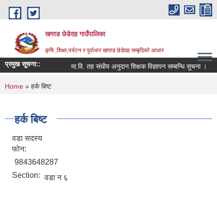
Skip to main content
खप्तड छेडेदह गाउँपालिका
कृषि ,शिक्षा,पर्यटन र पुर्वाधार खप्तड छेडेदह सम्बृदिको आधार
प्रमुख सूचना::
मा.वि. तह संधीय अनुदान शिक्षक विज्ञापन सम्बन्धि सुचना ।
स
You are here
Home
» हर्क बिष्ट
हर्क बिष्ट
वडा सदस्य
फोन:
9843648287
Section:
वडा न ६