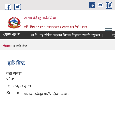
Skip to main content
खप्तड छेडेदह गाउँपालिका
कृषि ,शिक्षा,पर्यटन र पुर्वाधार खप्तड छेडेदह सम्बृदिको आधार
प्रमुख सूचना::
मा.वि. तह संधीय अनुदान शिक्षक विज्ञापन सम्बन्धि सुचना ।
सूचना 
You are here
Home
» हर्क बिष्ट
हर्क बिष्ट
वडा अध्यक्ष
फोन:
९८४३६४८२८७
Section:
खप्तड छेडेदह गाउँपालिका वडा नं. ६