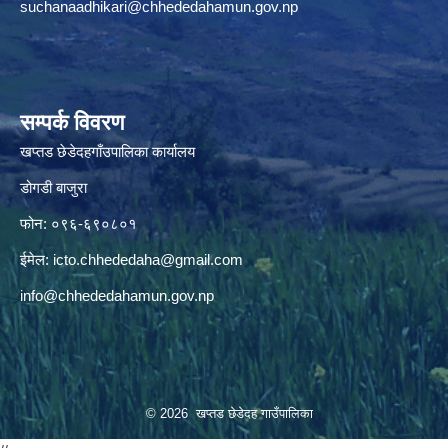
suchanaadhikari@chhededahamun.gov.np
सम्पर्क विवरण
खप्तड छेडेदहगाँउपालिका कार्यालय
डोगडी बाजुरा
फोन: ०९६-६९०८०१
ईमेल:
icto.chhededaha@gmail.com
info@chhededahamun.gov.np
© 2026 खप्तड छेडेदह गाउँपालिका