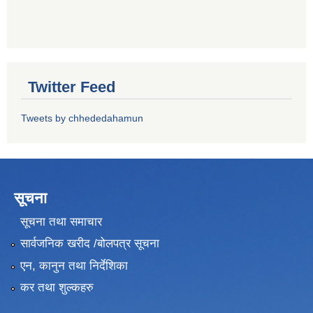
Twitter Feed
Tweets by chhededahamun
सूचना
सूचना तथा समाचार
सार्वजनिक खरीद /बोलपत्र सूचना
एन, कानुन तथा निर्देशिका
कर तथा शुल्कहरु