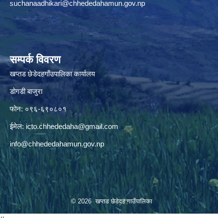
suchanaadhikari@chhededahamun.gov.np
सम्पर्क विवरण
खप्तड छेडेदहगाँउपालिका कार्यालय
डोगडी बाजुरा
फोन: ०९६-६९०८०१
ईमेल:
icto.chhededaha@gmail.com
info@chhededahamun.gov.np
© 2026 खप्तड छेडेदह गाउँपालिका