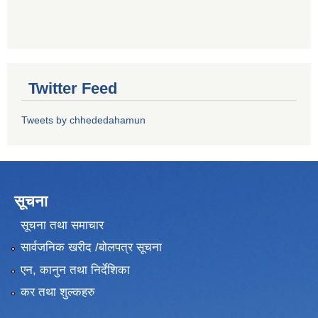
Twitter Feed
Tweets by chhededahamun
सूचना
सूचना तथा समाचार
सार्वजनिक खरीद /बोलपत्र सूचना
एन, कानुन तथा निर्देशिका
कर तथा शुल्कहरु