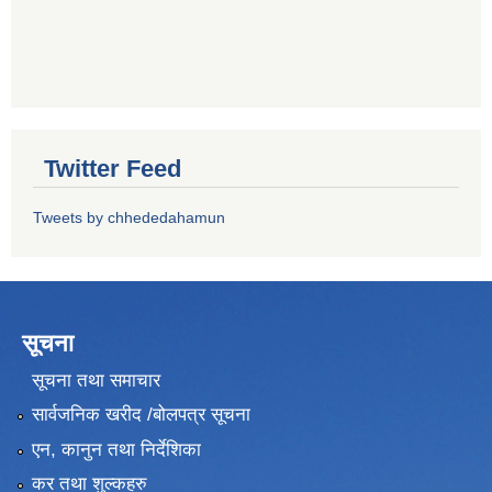
Twitter Feed
Tweets by chhededahamun
सूचना
सूचना तथा समाचार
सार्वजनिक खरीद /बोलपत्र सूचना
एन, कानुन तथा निर्देशिका
कर तथा शुल्कहरु