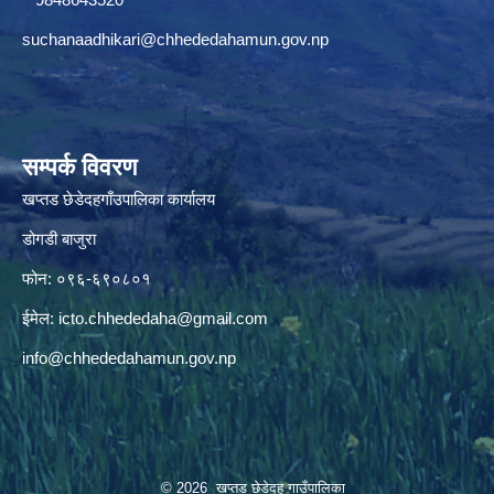
suchanaadhikari@chhededahamun.gov.np
सम्पर्क विवरण
खप्तड छेडेदहगाँउपालिका कार्यालय
डोगडी बाजुरा
फोन: ०९६-६९०८०१
ईमेल:
icto.chhededaha@gmail.com
info@chhededahamun.gov.np
© 2026 खप्तड छेडेदह गाउँपालिका