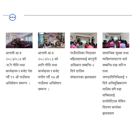
आगामी आ.व
आगामी आ.व
गाउँपालिका भित्रका
सामाजिक सुरक्षा तथा
२०८३/०८४ को
२०८२/०८३ को
महिलाहरुलाई कानुनी
व्यक्तिगतघटना दर्ता
लागि नीति तथा
लागि नीति तथा
अधिकार सम्बन्धि २
सम्बन्धि वडा सचिन
कार्यक्रम र बजेट पेश
कार्यक्रम र बजेट
दिने तालिम
तथा
गर्दै १९ औ गाउँसभा
पारीत गर्दै १७ औ
संचालनका झलकहरु
जनप्रतिनिधिलाई १
अधिवेशन सम्पन्न ।
गाउँसभा अधिवेशन
दिने अभिमुखिकारण
सम्पन्न ।
तालिम संगै वडा
सचिवलाई
वायोमेट्रिक मेसिन
वितरण कार्यका
झलकहरु