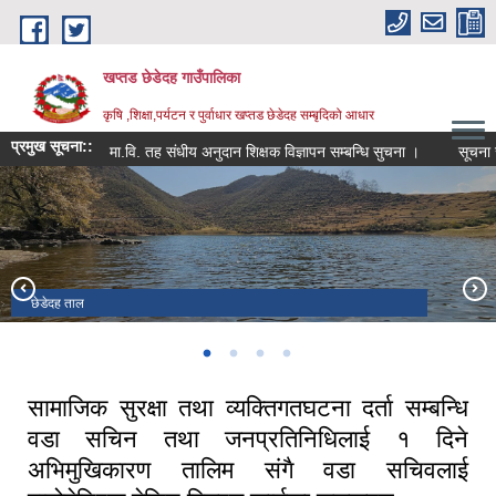
Skip to main content
खप्तड छेडेदह गाउँपालिका
कृषि ,शिक्षा,पर्यटन र पुर्वाधार खप्तड छेडेदह सम्बृदिको आधार
प्रमुख सूचना::
मा.वि. तह संधीय अनुदान शिक्षक विज्ञापन सम्बन्धि सुचना ।
सूचना सम्प्रे
गाउँपालिका भवन डोगडी
खप्तड त्रिवेणी धाम ।
छेडेदह ताल
खप्तड राष्ट्रिय निकुन्ज
सामाजिक सुरक्षा तथा व्यक्तिगतघटना दर्ता सम्बन्धि
वडा सचिन तथा जनप्रतिनिधिलाई १ दिने
अभिमुखिकारण तालिम संगै वडा सचिवलाई