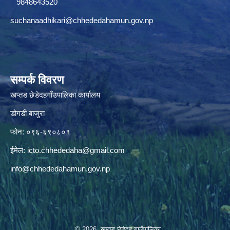
9848643520
suchanaadhikari@chhededahamun.gov.np
सम्पर्क विवरण
खप्तड छेडेदहगाँउपालिका कार्यालय
डोगडी बाजुरा
फोन: ०९६-६९०८०१
ईमेल:
icto.chhededaha@gmail.com
info@chhededahamun.gov.np
© 2026 खप्तड छेडेदह गाउँपालिका