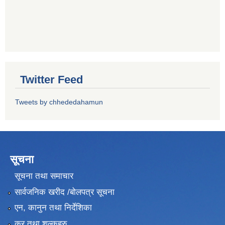
Twitter Feed
Tweets by chhededahamun
सूचना
सूचना तथा समाचार
सार्वजनिक खरीद /बोलपत्र सूचना
एन, कानुन तथा निर्देशिका
कर तथा शुल्कहरु