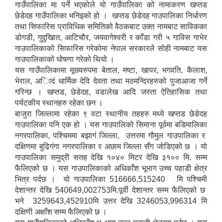
गाउँपालिका मा पर्ने भएकोले यो गाउँपालिका को नामाकरण खप्तड
छेडेदह गाउँपालिका भनिइको हो । खप्तड छेडेदह गाउपालिका निर्धारण
तथा सिफारिस प्राविधिक समितिको वैठकबाट उक्त नामबाट साविकका
डोगडी, गुदुखाित, आटिचौर, जयवागेश्वरी र काँडा गरी ५ गाविस गाभेर
गाउपालिकाको सिफारिस गरेकोमा नेपाल सरकारले सोही नामबाट यस
गाउपालिकाको घोषणा गरेको थियो ।
यस गाउँपालिकामा मूख्यरुपमा बेताल, मष्टा, खापर, भगवति, कैलाश,
भेराल, अािदं धार्मिक देवि देवता तथा मठमन्दिरहरुको पुजाआजा गर्ने
गरिन्छ । खप्तड, छेडेदह, वडालेख आदि जस्ता ऐतिहासिक तथा
पर्यटकीय स्थानहरु रहेका छन ।
बाजुरा जिल्लामा रहेका ९ वटा स्थानीय तहहरु मध्ये खप्तड छेडेदह
गाउपालिका पनि एक हो । यस गाउपालिको सिमाना पूर्वमा बडिमालिका
नगरपालिका, पश्चिममा बझागं जिल्ला, उत्तरमा गौमुल गाउपालिका र
दक्षिणमा बुढिगंगा नगरपालिका र अछाम जिल्ला सँग जोडिएको छ । यो
गाउपालिका समुद्री सतह देखि १०४० मिटर देखि ३१०० मि. सम्म
फैलिएको छ । यस गाउपालिकाको अधिकाँश भूभाग उच्च पहाडी क्षेत्र
भित्र पर्दछ । यो गाउपालिका 516666,515240 मि पश्चिमी
देशान्तर देखि 540649,002753मि.पूर्वी देशान्तर सम्म फैलिएको छ
भने 3259643,452910मि उत्तर देखि 3246053,996314 मि
दक्षिणी अक्षाँश सम्म फैलिएको छ ।