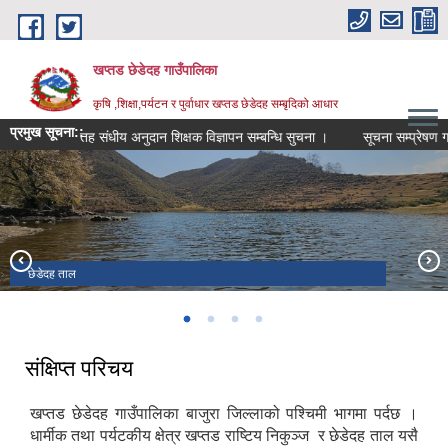
Skip to main content
खप्तड छेडेदह गाउँपालिका
कृषि ,शिक्षा,पर्यटन र पुर्वाधार खप्तड छेडेदह सम्बृदिको आधार
प्रमुख सूचना::
मा.वि. तह संधीय अनुदान शिक्षक विज्ञापन सम्बन्धि सुचना ।
सूचना सम्प्रेषण गरि दिने
गाउँपालिका भवन डोगडी
खप्तड त्रिवेणी धाम ।
छेडेदह ताल
खप्तड राष्ट्रिय निकुन्ज
संक्षिप्त परिचय
खप्तड छेडेदह गाउँपालिका बाजुरा जिल्लाको पश्चिमी भागमा पर्दछ ।
धार्मीक तथा पर्यटकीय क्षेत्र खप्तड राष्टिय निकुञ्ज र छेडेदह ताल यसै