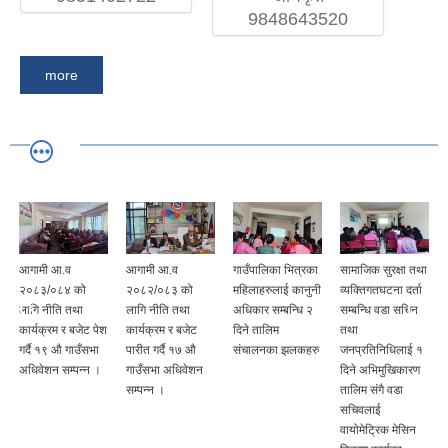
9848643520
more
आगामी आ.व
आगामी आ.व
गाउँपालिका भित्रका
सामाजिक सुरक्षा तथा
२०८३/०८४ को
२०८२/०८३ को
महिलाहरुलाई कानुनी
व्यक्तिगतघटना दर्ता
लागि नीति तथा
लागि नीति तथा
अधिकार सम्बन्धि २
सम्बन्धि वडा सचिन
कार्यक्रम र बजेट पेश
कार्यक्रम र बजेट
दिने तालिम
तथा
गर्दै १९ औ गाउँसभा
पारीत गर्दै १७ औ
संचालनका झलकहरु
जनप्रतिनिधिलाई १
अधिवेशन सम्पन्न ।
गाउँसभा अधिवेशन
दिने अभिमुखिकारण
सम्पन्न ।
तालिम संगै वडा
सचिवलाई
वायोमेट्रिक मेसिन