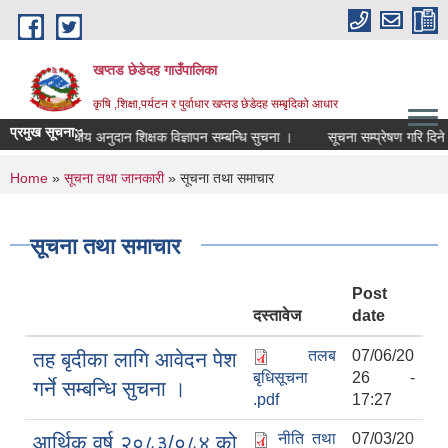
Skip to main content
खप्तड छेडेदह गाउँपालिका
कृषि ,शिक्षा,पर्यटन र पुर्वाधार खप्तड छेडेदह सम्बृदिको आधार
प्रमुख सूचना::
ा.वि. तह संधीय अनुदान शिक्षक विज्ञापन सम्बन्धि सुचना ।
सूचना सम्प्रेषण गरि दिने सम्ब
You are here
Home
»
सूचना तथा जानकारी
» सूचना तथा समाचार
सूचना तथा समाचार
Post
दस्तावेज
date
तलब
07/06/20
तह बृदीका लागि आवेदन पेश
बृधिसूचना
26 -
गर्ने सम्बन्धि सुचना ।
.pdf
17:27
नीति तथा
07/03/20
आर्थिक वर्ष २०८३/०८४ को